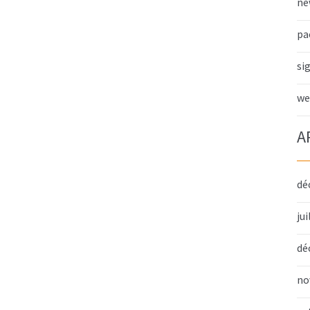
ne
pa
si
we
A
dé
jui
dé
no