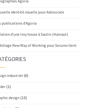
fographies Agoria
uvelle identité visuelle pour Advisorate
s publications d’Agoria
éation d’une tiny house à Sautin (Hainaut)
billage New Way of Working pour Securex Gent
ATÉGORIES
sign industriel
(6)
lder
(1)
aphic design
(13)