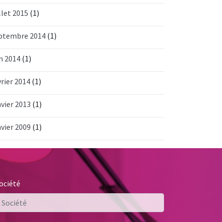
llet 2015
(1)
ptembre 2014
(1)
in 2014
(1)
vrier 2014
(1)
nvier 2013
(1)
nvier 2009
(1)
ociété