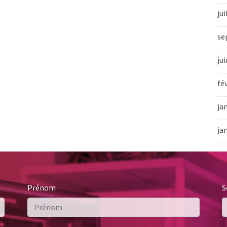
jui
se
ju
fé
ja
ja
Prénom
S