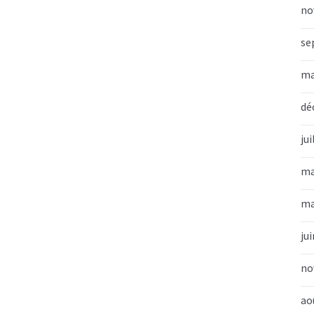
no
se
ma
dé
jui
ma
ma
ju
no
ao