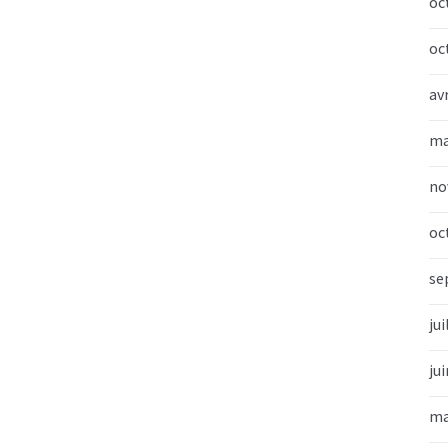
oc
oc
av
ma
no
oc
se
jui
ju
ma