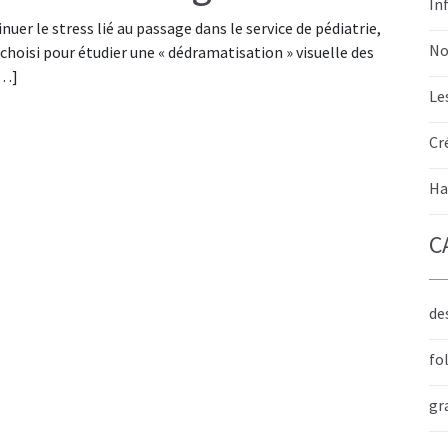
In
nuer le stress lié au passage dans le service de pédiatrie,
No
choisi pour étudier une « dédramatisation » visuelle des
[…]
Le
Cr
Ha
C
de
fo
gr