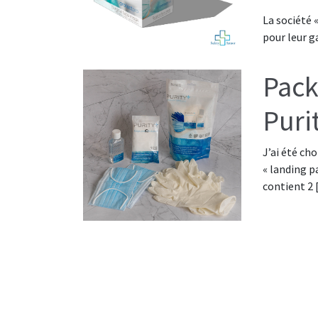
La société 
pour leur 
Pack
Puri
J’ai été ch
« landing p
contient 2