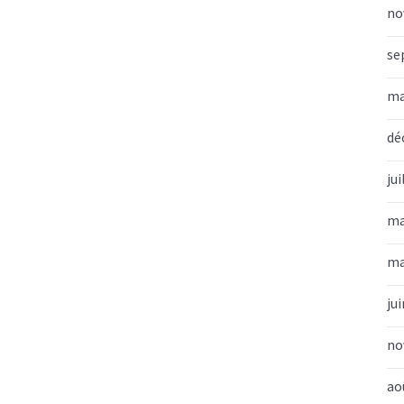
no
se
ma
dé
jui
ma
ma
ju
no
ao