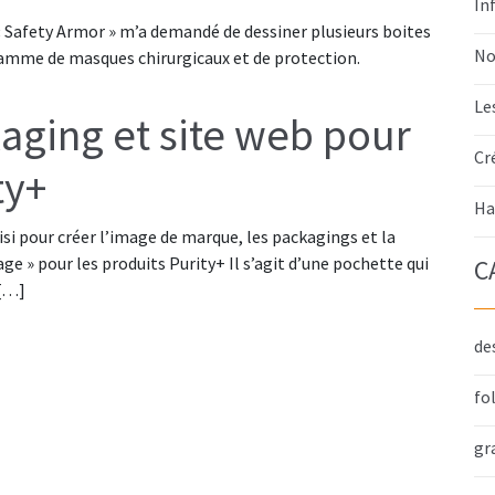
In
« Safety Armor » m’a demandé de dessiner plusieurs boites
No
gamme de masques chirurgicaux et de protection.
Le
aging et site web pour
Cr
ty+
Ha
oisi pour créer l’image de marque, les packagings et la
age » pour les produits Purity+ Il s’agit d’une pochette qui
C
 […]
de
fo
gr