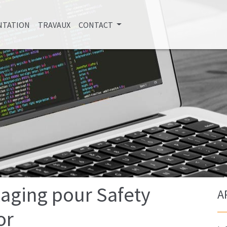
:
(CURRENT)
NTATION
TRAVAUX
CONTACT
aging pour Safety
A
or