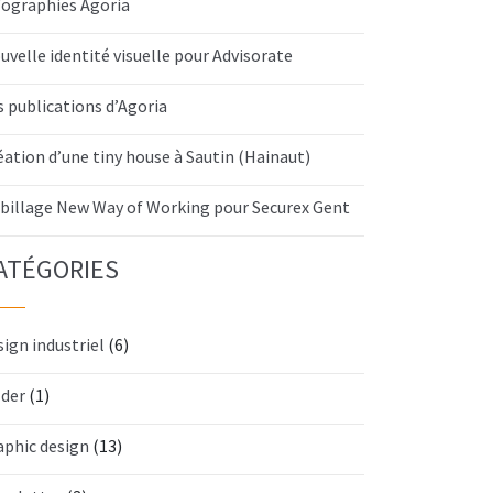
fographies Agoria
uvelle identité visuelle pour Advisorate
s publications d’Agoria
éation d’une tiny house à Sautin (Hainaut)
billage New Way of Working pour Securex Gent
ATÉGORIES
sign industriel
(6)
lder
(1)
aphic design
(13)