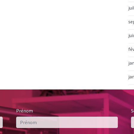
jui
se
ju
fé
ja
ja
Prénom
S