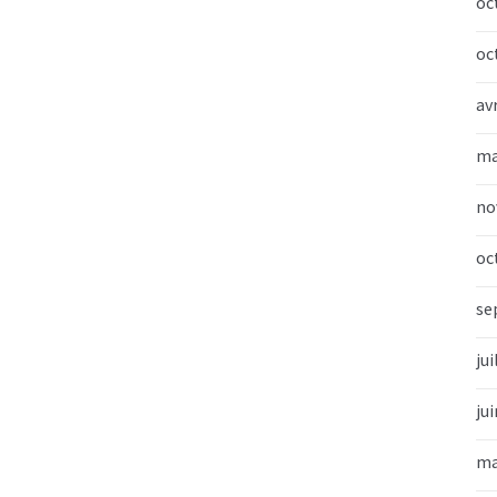
oc
oc
av
ma
no
oc
se
jui
ju
ma