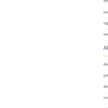
ne
pa
si
we
A
dé
jui
dé
no